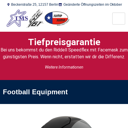
Beckerstraße 25, 12157 Berlin
Geänderte Öffnungszeiten im Oktober​
Tiefpreisgarantie
Bei uns bekommst du den Riddell Speedflex mit Facemask zum
günstigsten Preis. Wenn nicht, erstatten wir dir die Differenz.
Weitere Informationen
Football Equipment