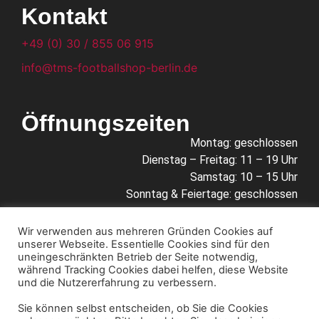
Kontakt
+49 (0) 30 / 855 06 915
info@tms-footballshop-berlin.de
Öffnungszeiten
Montag: geschlossen
Dienstag – Freitag: 11 – 19 Uhr
Samstag: 10 – 15 Uhr
Sonntag & Feiertage: geschlossen
Wir verwenden aus mehreren Gründen Cookies auf
unserer Webseite. Essentielle Cookies sind für den
Links
uneingeschränkten Betrieb der Seite notwendig,
während Tracking Cookies dabei helfen, diese Website
Impressum
und die Nutzererfahrung zu verbessern.
Datenschutz
Sie können selbst entscheiden, ob Sie die Cookies
Anrufen
Anfahrt & Öffnungszeiten