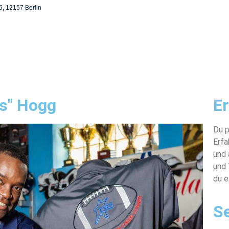
5, 12157 Berlin
ss" Hogg
E
Du p
Erfa
und 
und 
du e
Se