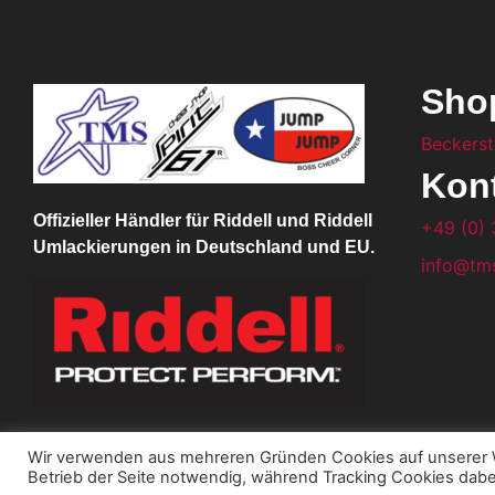
Sho
Beckerst
Kon
Offizieller Händler für Riddell und Riddell
+49 (0) 
Umlackierungen in Deutschland und EU.
info@tms
Wir verwenden aus mehreren Gründen Cookies auf unserer W
Betrieb der Seite notwendig, während Tracking Cookies dabe