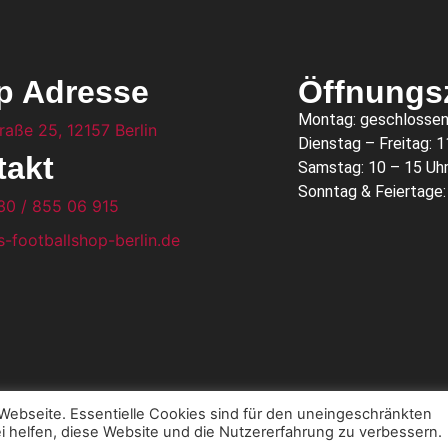
p Adresse
Öffnungs
Montag: geschlosse
raße 25, 12157 Berlin
Dienstag – Freitag: 1
takt
Samstag: 10 – 15 Uh
Sonntag & Feiertage
30 / 855 06 915
-footballshop-berlin.de
ebseite. Essentielle Cookies sind für den uneingeschränkten
i helfen, diese Website und die Nutzererfahrung zu verbessern.