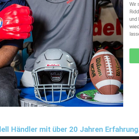
Wir 
Ridd
und 
wied
lass
iddell Händler mit über 20 Jahren Erfahrung