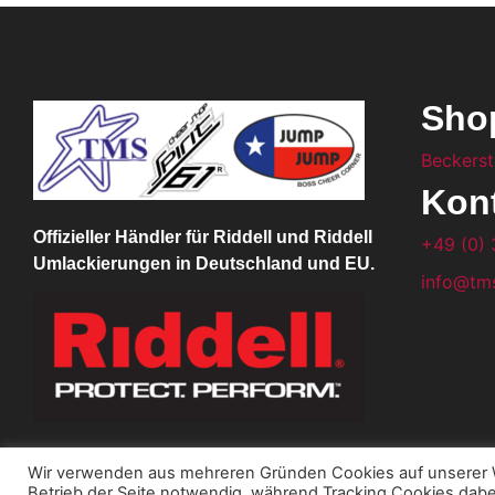
Sho
Beckerst
Kon
Offizieller Händler für Riddell und Riddell
+49 (0) 
Umlackierungen in Deutschland und EU.
info@tms
Wir verwenden aus mehreren Gründen Cookies auf unserer W
Betrieb der Seite notwendig, während Tracking Cookies dabe